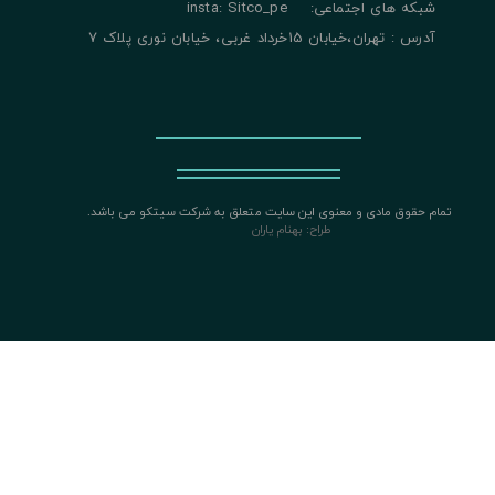
شبکه های اجتماعی: insta: Sitco_pe
آدرس : تهران،خیابان 15خرداد غربی، خیابان نوری پلاک 7
تمام حقوق مادی و معنوی این سایت متعلق به شرکت سیتکو می باشد.
​​​​​​​
طراح: بهنام یاران