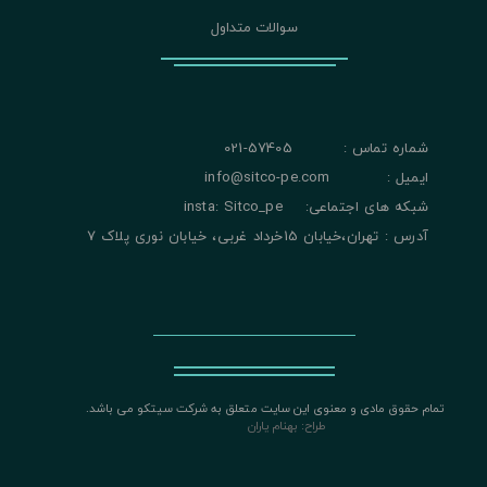
سوالات متداول
شماره تماس : 57405-021
ایمیل : info@sitco-pe.com
شبکه های اجتماعی: insta: Sitco_pe
آدرس : تهران،خیابان 15خرداد غربی، خیابان نوری پلاک 7
تمام حقوق مادی و معنوی این سایت متعلق به شرکت سیتکو می باشد.
​​​​​​​
طراح: بهنام یاران