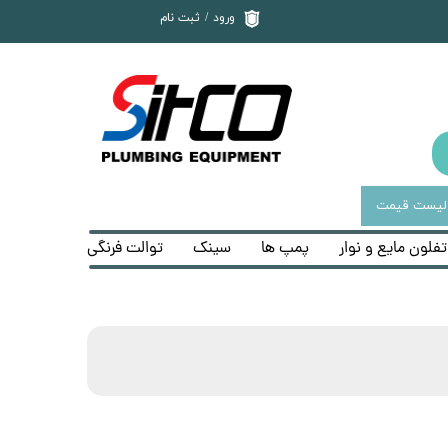
ورود
/
ثبت نام
حساب کاربری من
تغییر گذر واژه
سفارشات
خروج از حساب
کاربری
لیست قیمت
تفلون مایع و نوار
پمپ ها
سینک
توالت فرنگی