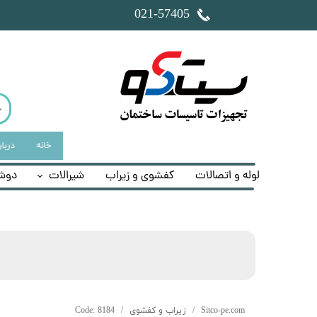
​021-57405
خانه
دربار
لوله و اتصالات
کفشوی و زیراب
شیرالات
دوش
Sitco-pe.com
زیراب و کفشوی
Code: 8184