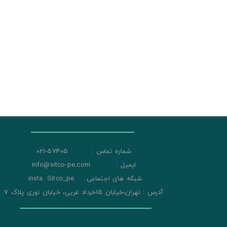
شماره تماس : 57405-021
ایمیل : info@sitco-pe.com
شبکه های اجتماعی: insta: Sitco_pe
آدرس : تهران،خیابان 15خرداد غربی، خیابان نوری پلاک 7