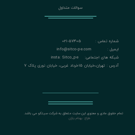
سوالات متداول
شماره تماس : 57405-021
ایمیل : info@sitco-pe.com
شبکه های اجتماعی: insta: Sitco_pe
آدرس : تهران،خیابان 15خرداد غربی، خیابان نوری پلاک 7
تمام حقوق مادی و معنوی این سایت متعلق به شرکت سیتکو می باشد.
​​​​​​​
طراح: بهنام یاران