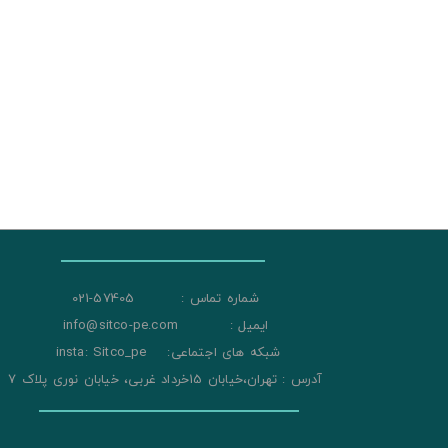
شماره تماس : 57405-021
ایمیل : info@sitco-pe.com
شبکه های اجتماعی: insta: Sitco_pe
آدرس : تهران،خیابان 15خرداد غربی، خیابان نوری پلاک 7