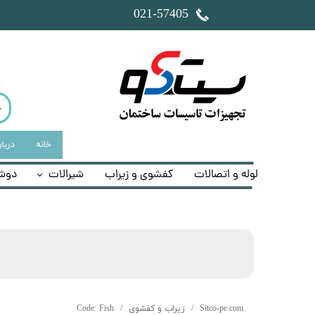
​021-57405
خانه
دربار
لوله و اتصالات
کفشوی و زیراب
شیرالات
دوش
Sitco-pe.com
زیراب و کفشوی
Code: Fish