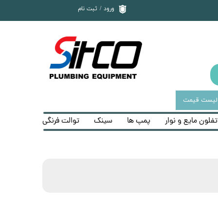
ورود
/
ثبت نام
حساب کاربری من
تغییر گذر واژه
سفارشات
خروج از حساب
کاربری
لیست قیمت
تفلون مایع و نوار
پمپ ها
سینک
توالت فرنگی