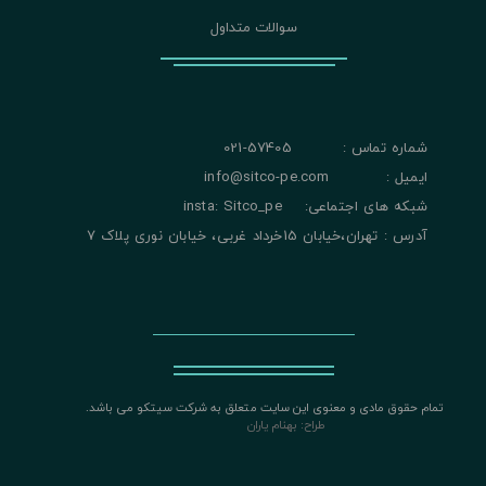
سوالات متداول
شماره تماس : 57405-021
ایمیل : info@sitco-pe.com
شبکه های اجتماعی: insta: Sitco_pe
آدرس : تهران،خیابان 15خرداد غربی، خیابان نوری پلاک 7
تمام حقوق مادی و معنوی این سایت متعلق به شرکت سیتکو می باشد.
​​​​​​​
طراح: بهنام یاران