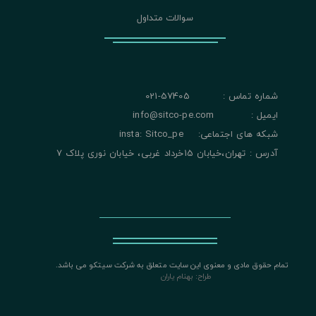
سوالات متداول
شماره تماس : 57405-021
ایمیل : info@sitco-pe.com
شبکه های اجتماعی: insta: Sitco_pe
آدرس : تهران،خیابان 15خرداد غربی، خیابان نوری پلاک 7
تمام حقوق مادی و معنوی این سایت متعلق به شرکت سیتکو می باشد.
​​​​​​​
طراح: بهنام یاران