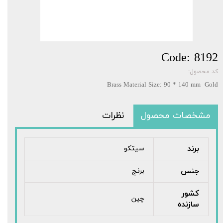
Code: 8192
کد محصول:
Brass Material Size: 90 * 140 mm Gold
مشخصات محصول
نظرات
برند
سیتکو
جنس
برنج
کشور
چین
سازنده