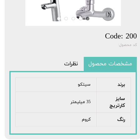
Code: 200
کد محصول:
مشخصات محصول
نظرات
برند
سیتکو
سایز
35 میلیمتر
کارتریج
رنگ
کروم