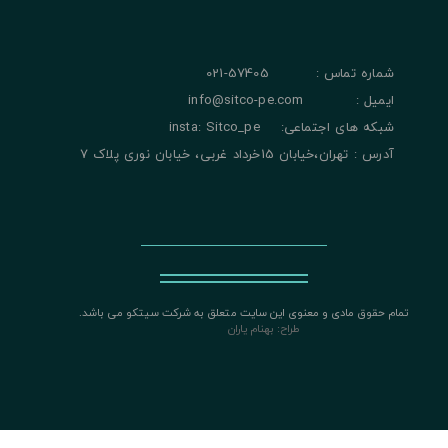
شماره تماس : 57405-021
ایمیل : info@sitco-pe.com
شبکه های اجتماعی: insta: Sitco_pe
آدرس : تهران،خیابان 15خرداد غربی، خیابان نوری پلاک 7
تمام حقوق مادی و معنوی این سایت متعلق به شرکت سیتکو می باشد.
​​​​​​​
طراح: بهنام یاران