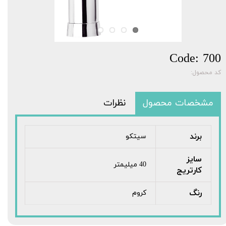
Code: 700
کد محصول:
مشخصات محصول
نظرات
برند
سیتکو
سایز
40 میلیمتر
کارتریج
رنگ
کروم