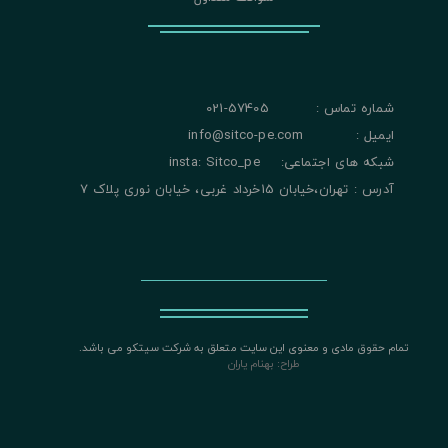
شماره تماس : 57405-021
ایمیل : info@sitco-pe.com
شبکه های اجتماعی: insta: Sitco_pe
آدرس : تهران،خیابان 15خرداد غربی، خیابان نوری پلاک 7
تمام حقوق مادی و معنوی این سایت متعلق به شرکت سیتکو می باشد.
​​​​​​​
طراح: بهنام یاران