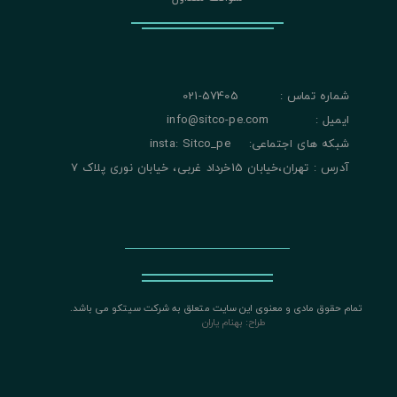
شماره تماس : 57405-021
ایمیل : info@sitco-pe.com
شبکه های اجتماعی: insta: Sitco_pe
آدرس : تهران،خیابان 15خرداد غربی، خیابان نوری پلاک 7
تمام حقوق مادی و معنوی این سایت متعلق به شرکت سیتکو می باشد.
​​​​​​​
طراح: بهنام یاران