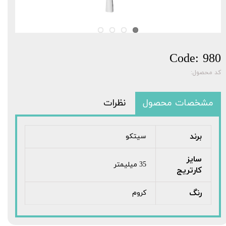
Code: 980
کد محصول:
مشخصات محصول
نظرات
برند
سیتکو
سایز
35 میلیمتر
کارتریج
رنگ
کروم