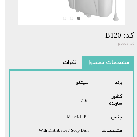
کد: B120
کد محصول:
مشخصات محصول
نظرات
برند
سیتکو
کشور
ایران
سازنده
جنس
Material: PP
مشخصات
With Distributor / Soap Dish