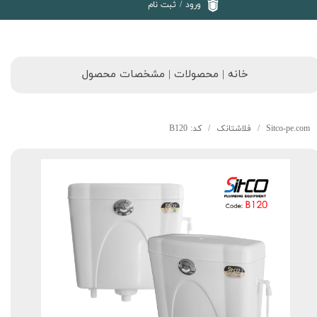
ورود
/
ثبت نام
خانه | محصولات | مشخصات محصول
Sitco-pe.com
فلاشتانک
کد: B120