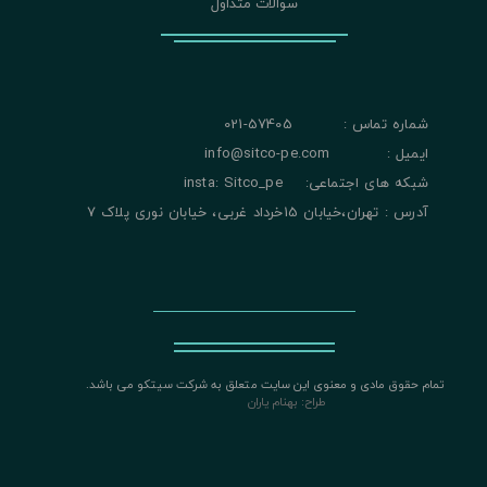
سوالات متداول
شماره تماس : 57405-021
ایمیل : info@sitco-pe.com
شبکه های اجتماعی: insta: Sitco_pe
آدرس : تهران،خیابان 15خرداد غربی، خیابان نوری پلاک 7
تمام حقوق مادی و معنوی این سایت متعلق به شرکت سیتکو می باشد.
​​​​​​​
طراح: بهنام یاران