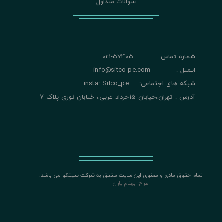
سوالات متداول
شماره تماس : 57405-021
ایمیل : info@sitco-pe.com
شبکه های اجتماعی: insta: Sitco_pe
آدرس : تهران،خیابان 15خرداد غربی، خیابان نوری پلاک 7
تمام حقوق مادی و معنوی این سایت متعلق به شرکت سیتکو می باشد.
​​​​​​​
طراح: بهنام یاران