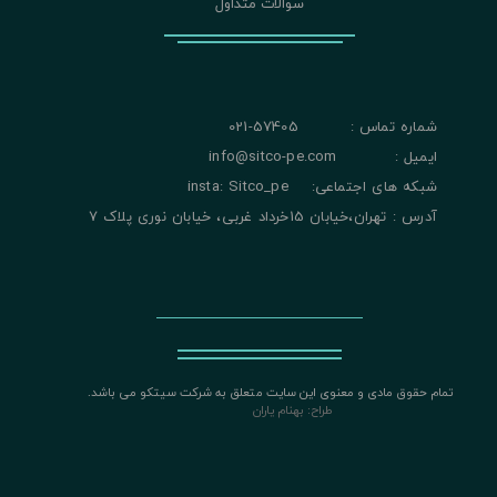
سوالات متداول
شماره تماس : 57405-021
ایمیل : info@sitco-pe.com
شبکه های اجتماعی: insta: Sitco_pe
آدرس : تهران،خیابان 15خرداد غربی، خیابان نوری پلاک 7
تمام حقوق مادی و معنوی این سایت متعلق به شرکت سیتکو می باشد.
​​​​​​​
طراح: بهنام یاران