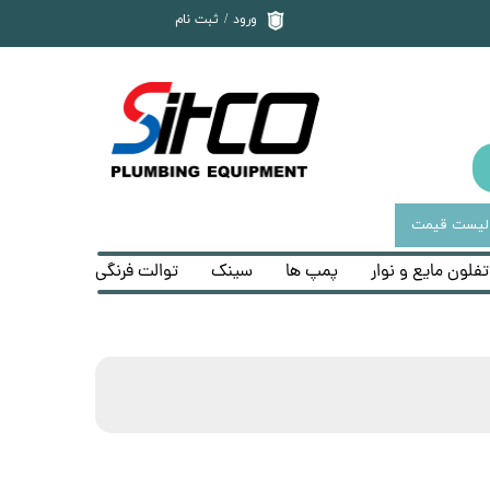
ورود
/
ثبت نام
حساب کاربری من
تغییر گذر واژه
سفارشات
خروج از حساب
کاربری
لیست قیمت
تفلون مایع و نوار
پمپ ها
سینک
توالت فرنگی