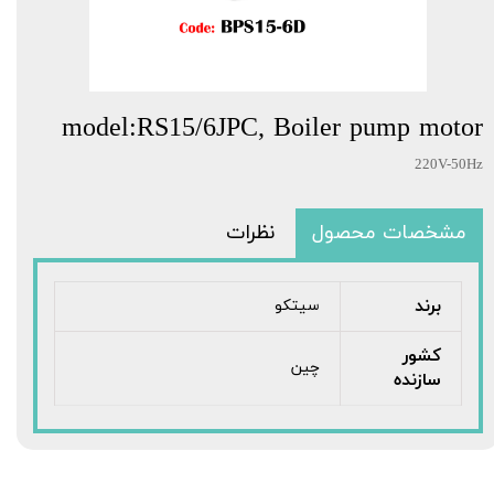
model:RS15/6JPC, Boiler pump motor
220V-50Hz
مشخصات محصول
نظرات
برند
سیتکو
کشور
چین
سازنده