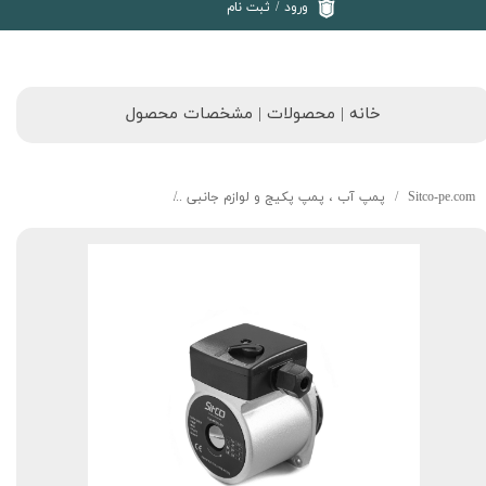
ورود
/
ثبت نام
خانه | محصولات | مشخصات محصول
Sitco-pe.com
پمپ آب ، پمپ پکیج و لوازم جانبی
RS15/6JPC, Boiler pump motor