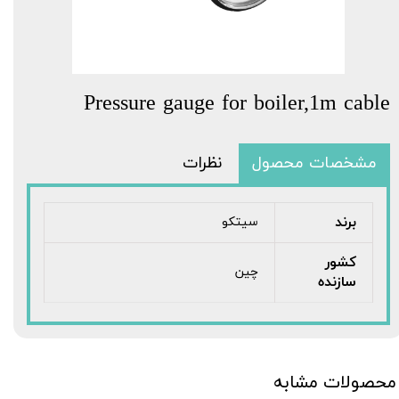
Pressure gauge for boiler,1m cable
مشخصات محصول
نظرات
برند
سیتکو
کشور
چین
سازنده
محصولات مشابه