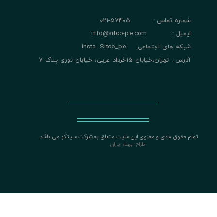
شماره تماس : 57405-021
ایمیل : info@sitco-pe.com
شبکه های اجتماعی: insta: Sitco_pe
آدرس : تهران،خیابان 15خرداد غربی، خیابان نوری پلاک 7
تمام حقوق مادی و معنوی این سایت متعلق به شرکت سیتکو می باشد.
​​​​​​​
طراح: بهنام یاران