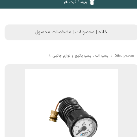
ورود
/
ثبت نام
خانه | محصولات | مشخصات محصول
Sitco-pe.com
پمپ آب ، پمپ پکیج و لوازم جانبی
ssure gauge for boiler,1m cable