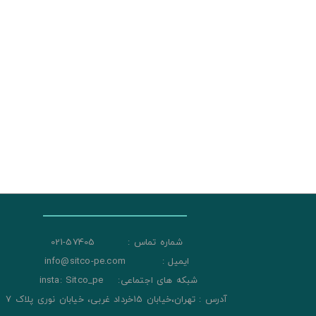
شماره تماس : 57405-021
ایمیل : info@sitco-pe.com
شبکه های اجتماعی: insta: Sitco_pe
آدرس : تهران،خیابان 15خرداد غربی، خیابان نوری پلاک 7