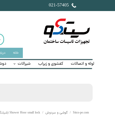
​021-57405
خانه
دربار
لوله و اتصالات
کفشوی و زیراب
شیرالات
دوش
Sitco-pe.com
گوشی و سردوش
Shower Hose small lock (شیلنگ دوش ریز بافت)