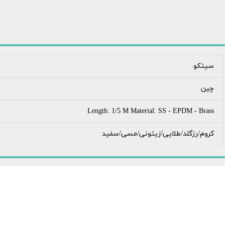
سیتکو
چین
Length: 1/5 M Material: SS - EPDM - Brass
کروم/رزگلد/طلایی/زیتونی/مسی/سفید