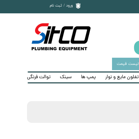
ورود
/
ثبت نام
حساب کاربری من
تغییر گذر واژه
سفارشات
خروج از حساب
کاربری
لیست قیمت
تفلون مایع و نوار
پمپ ها
سینک
توالت فرنگی