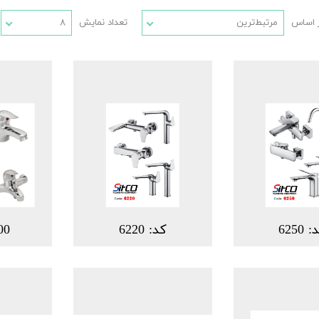
 اساس
مرتبط‌ترین
تعداد نمایش
۸
 6250
کد: 6220
00