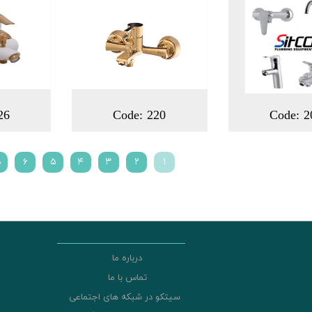
26
Code: 220
Code: 2
۱
۲
۳
۴
۵
۶
ص
درباره ما
تماس با ما
سیتکو در شبکه های اجتماعی