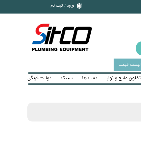
ورود
/
ثبت نام
حساب کاربری من
تغییر گذر واژه
سفارشات
خروج از حساب
کاربری
لیست قیمت
تفلون مایع و نوار
پمپ ها
سینک
توالت فرنگی