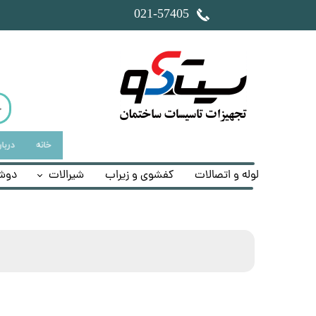
​021-57405
خانه
دربار
لوله و اتصالات
کفشوی و زیراب
شیرالات
دوش